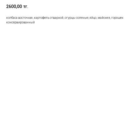
2600,00
тг.
колбаса восточная, картофель отварной, огурцы соленые, яйцо, майонез, горошек
консервированный